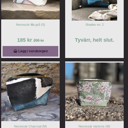
Necessär lilla grå (S)
Shades no. 2
185 kr
Tyvärr, helt slut.
200 kr
Lägg i varukorgen
Necessär Charcoal (M)
Necessär näckros (M)