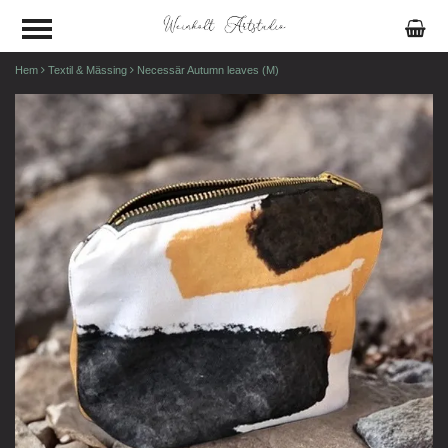
Hem
Textil & Mässing
Necessär Autumn leaves (M)