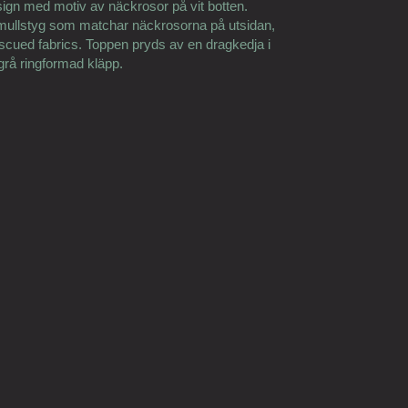
sign med motiv av näckrosor på vit botten.
 bomullstyg som matchar näckrosorna på utsidan,
escued fabrics. Toppen pryds av en dragkedja i
grå ringformad kläpp.