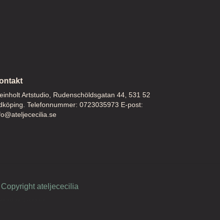
ontakt
inholt Artstudio, Rudenschöldsgatan 44, 531 52
dköping. Telefonnummer: 0723035973 E-post:
fo@ateljececilia.se
Copyright ateljececilia
wered by Quickbutik