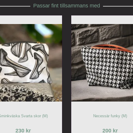
Passar fint tillsammans med
Sminkväska Svarta skor (M)
Necessär funky (M)
230 kr
200 kr