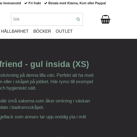
ar leveranstid
Fri frakt
Betala med Klarna, Kort eller Paypal
HÅLLBARHET
BÖCKER
OUTLET
riend - gul insida (XS)
eskrivning på denna lilla vän. Perfekt att ha med
n eller i skåpet på jobbet. Här ryms till exempel
ch hygieniskt sätt.
de där små sakerna som åker omkring i väskan
a plats i badrumsskåpet.
agellack som annars tar upp onödig yta i mitt