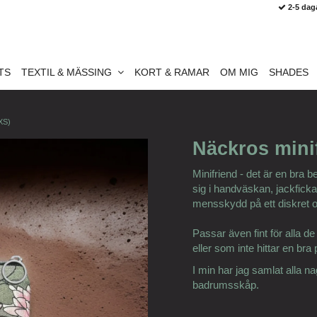
2-5 dag
TS
TEXTIL & MÄSSING
KORT & RAMAR
OM MIG
SHADES
(XS)
Näckros minif
Minifriend - det är en bra b
sig i handväskan, jackficka
mensskydd på ett diskret o
Passar även fint för alla 
eller som inte hittar en br
I min har jag samlat alla n
badrumsskåp.