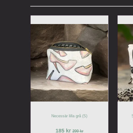
Necessär lilla grå (S)
185 kr
200 kr