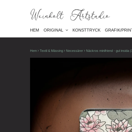
HEM
ORIGINAL
KONSTTRYCK
GRAFIK/PRIN
Hem
Textil & Mässing
Necessärer
Näckros minifriend - gul insida 