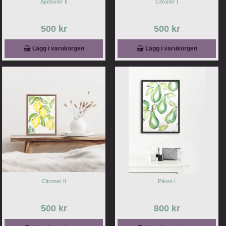
Apelsiner II
Citroner I
500 kr
500 kr
Lägg i varukorgen
Lägg i varukorgen
Citroner II
Päron I
500 kr
800 kr