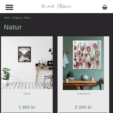
Hem
Original
Natur
Natur
Viken
Tulpanland
1 900 kr
2 200 kr