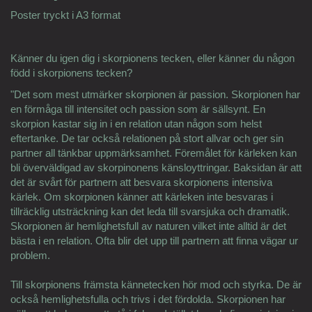
Poster tryckt i A3 format
Känner du igen dig i skorpionens tecken, eller känner du någon
född i skorpionens tecken?
"Det som mest utmärker skorpionen är passion. Skorpionen har
en förmåga till intensitet och passion som är sällsynt. En
skorpion kastar sig in i en relation utan någon som helst
eftertanke. De tar också relationen på stort allvar och ger sin
partner all tänkbar uppmärksamhet. Föremålet för kärleken kan
bli överväldigad av skorpinonens känsloyttringar. Baksidan är att
det är svårt för partnern att besvara skorpionens intensiva
kärlek. Om skorpionen känner att kärleken inte besvaras i
tillräcklig utsträckning kan det leda till svarsjuka och dramatik.
Skorpionen är hemlighetsfull av naturen vilket inte alltid är det
bästa i en relation. Ofta blir det upp till partnern att finna vägar ur
problem.
Till skorpionens främsta kännetecken hör mod och styrka. De är
också hemlighetsfulla och trivs i det fördolda. Skorpionen har