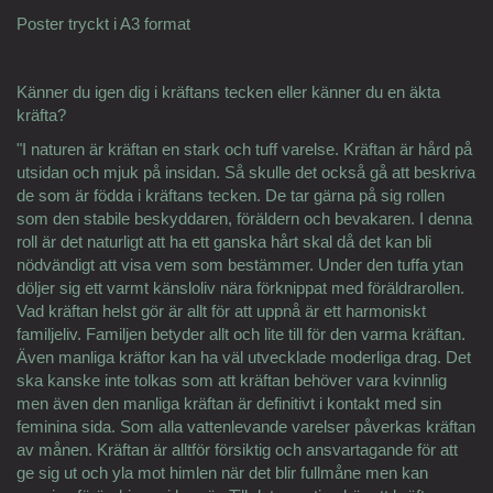
Poster tryckt i A3 format
Känner du igen dig i kräftans tecken eller känner du en äkta
kräfta?
"I naturen är kräftan en stark och tuff varelse. Kräftan är hård på
utsidan och mjuk på insidan. Så skulle det också gå att beskriva
de som är födda i kräftans tecken. De tar gärna på sig rollen
som den stabile beskyddaren, föräldern och bevakaren. I denna
roll är det naturligt att ha ett ganska hårt skal då det kan bli
nödvändigt att visa vem som bestämmer. Under den tuffa ytan
döljer sig ett varmt känsloliv nära förknippat med föräldrarollen.
Vad kräftan helst gör är allt för att uppnå är ett harmoniskt
familjeliv. Familjen betyder allt och lite till för den varma kräftan.
Även manliga kräftor kan ha väl utvecklade moderliga drag. Det
ska kanske inte tolkas som att kräftan behöver vara kvinnlig
men även den manliga kräftan är definitivt i kontakt med sin
feminina sida. Som alla vattenlevande varelser påverkas kräftan
av månen. Kräftan är alltför försiktig och ansvartagande för att
ge sig ut och yla mot himlen när det blir fullmåne men kan