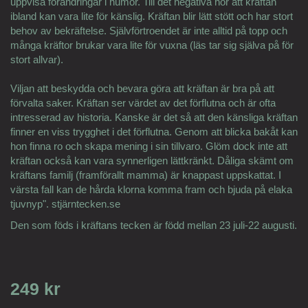
uppvisa förändringar i humör. Till det negativa hör att kräftan
ibland kan vara lite för känslig. Kräftan blir lätt stött och har stort
behov av bekräftelse. Självförtroendet är inte alltid på topp och
många kräftor brukar vara lite för vuxna (läs tar sig själva på för
stort allvar).
Viljan att beskydda och bevara göra att kräftan är bra på att
förvalta saker. Kräftan ser värdet av det förflutna och är ofta
intresserad av historia. Kanske är det så att den känsliga kräftan
finner en viss trygghet i det förflutna. Genom att blicka bakåt kan
hon finna ro och skapa mening i sin tillvaro. Glöm dock inte att
kräftan också kan vara synnerligen lättkränkt. Dåliga skämt om
kräftans familj (framförallt mamma) är knappast uppskattat. I
värsta fall kan de hårda klorna komma fram och bjuda på elaka
tjuvnyp". stjärntecken.se
Den som föds i kräftans tecken är född mellan 23 juli-22 augusti.
249 kr