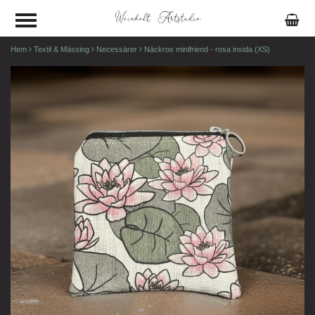
Hem
Textil & Mässing
Necessärer
Näckros minifriend - rosa insida (XS)