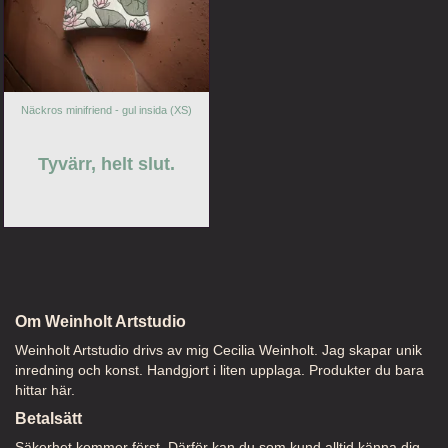
Näckros minifriend - gul insida (XS)
Tyvärr, helt slut.
Om Weinholt Artstudio
Weinholt Artstudio drivs av mig Cecilia Weinholt. Jag skapar unik
inredning och konst. Handgjort i liten upplaga. Produkter du bara
hittar här.
Betalsätt
Säkerhet kommer först. Därför kan du som kund alltid känna dig