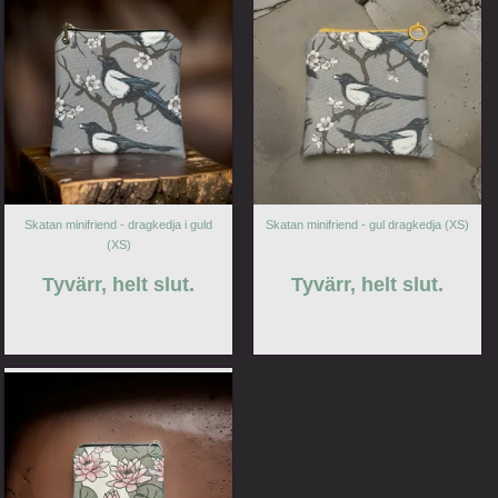
Skatan minifriend - dragkedja i guld
Skatan minifriend - gul dragkedja (XS)
(XS)
Tyvärr, helt slut.
Tyvärr, helt slut.