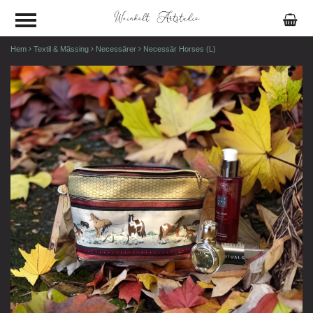
Hem
Textil & Mässing
Necessärer
Necessär Horses (L)