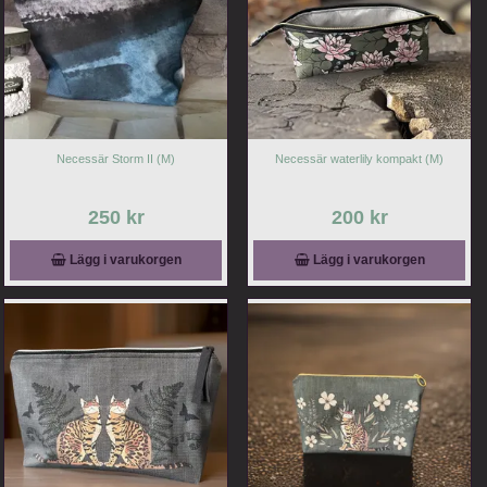
Necessär Storm II (M)
Necessär waterlily kompakt (M)
250 kr
200 kr
Lägg i varukorgen
Lägg i varukorgen