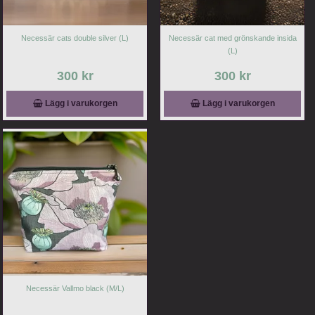
Necessär cats double silver (L)
Necessär cat med grönskande insida
(L)
300 kr
300 kr
Lägg i varukorgen
Lägg i varukorgen
Necessär Vallmo black (M/L)