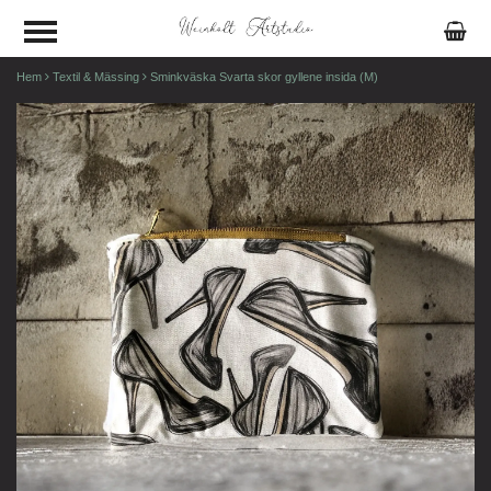
Hem
Textil & Mässing
Sminkväska Svarta skor gyllene insida (M)