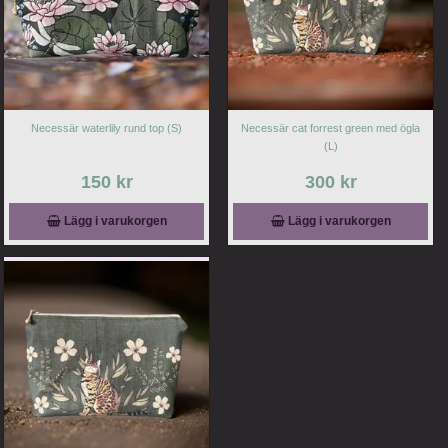
Necessär waterlily rund top (S)
Necessär cat forrest green med ögla
(L)
150 kr
300 kr
Lägg i varukorgen
Lägg i varukorgen