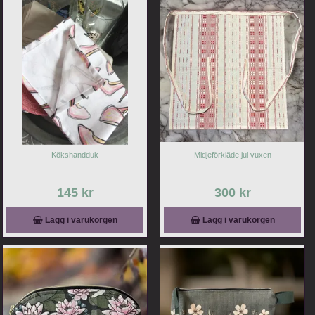
Kökshandduk
Midjeförkläde jul vuxen
145 kr
300 kr
Lägg i varukorgen
Lägg i varukorgen