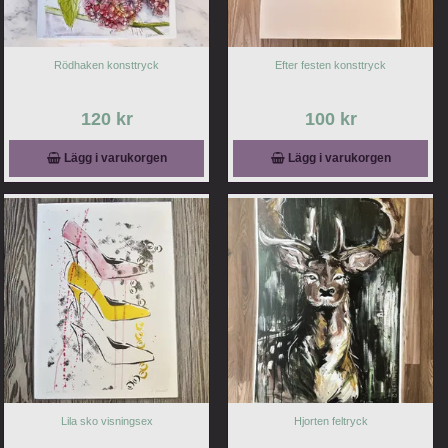
Rödhaken konsttryck
Efter festen konsttryck
120 kr
100 kr
Lägg i varukorgen
Lägg i varukorgen
Lila sko visningsex
Hjorten feltryck