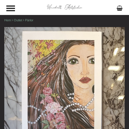
Hem
Outlet
Pärlor