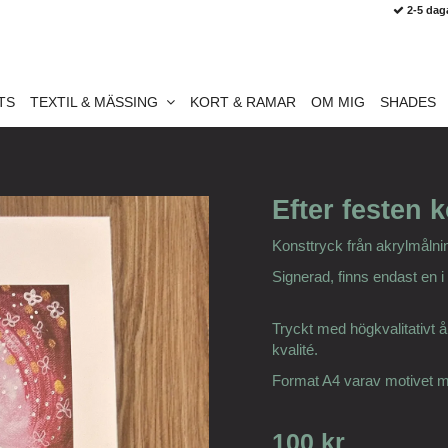
2-5 dag
TS
TEXTIL & MÄSSING
KORT & RAMAR
OM MIG
SHADES
Efter festen 
Konsttryck från akrylmålni
Signerad, finns endast en i
Tryckt med högkvalitativt å
kvalité.
Format A4 varav motivet m
100 kr