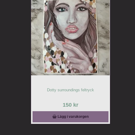
Dotty surroundings feltryck
150 kr
Lägg i varukorgen