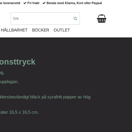
ar leveranstid
Fri frakt
Betala med Klarna, Kort eller Paypal
HÅLLBARHET
BÖCKER
OUTLET
konsttryck
ng.
 upplagan.
ldersbeständigt bläck på syrafritt papper av hög
äter 16,5 x 16,5 cm.