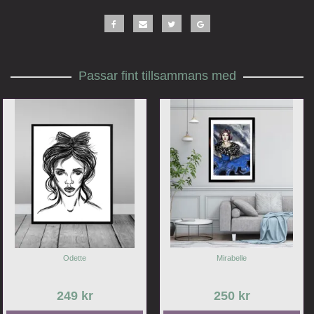
Passar fint tillsammans med
Odette
Mirabelle
249 kr
250 kr