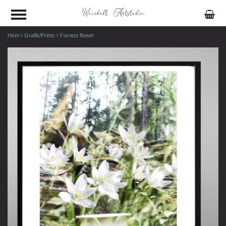
Hem
Grafik/Prints
Forrest flower