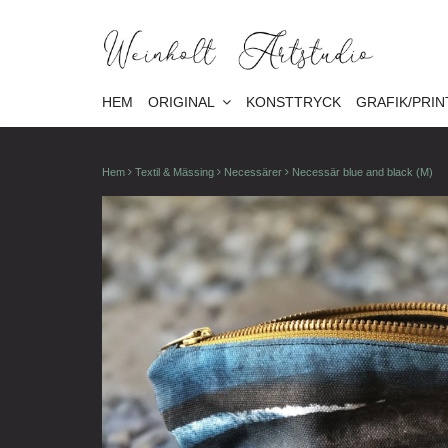
HEM
ORIGINAL
KONSTTRYCK
GRAFIK/PRIN
Hem
Textil & Mässing
Necessärer
Necessär blue and black (M)