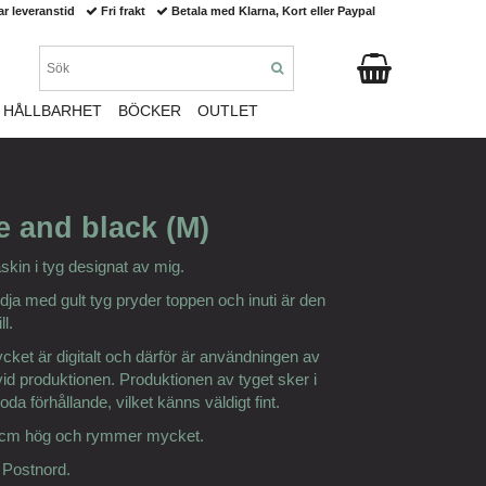
ar leveranstid
Fri frakt
Betala med Klarna, Kort eller Paypal
HÅLLBARHET
BÖCKER
OUTLET
e and black (M)
in i tyg designat av mig.
a med gult tyg pryder toppen och inuti är den
ll.
rycket är digitalt och därför är användningen av
id produktionen. Produktionen av tyget sker i
da förhållande, vilket känns väldigt fint.
 cm hög och rymmer mycket.
 Postnord.