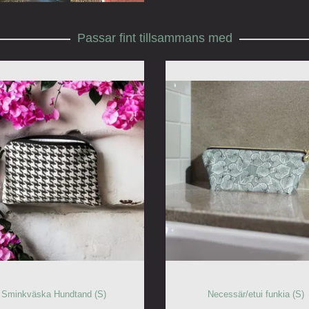
Passar fint tillsammans med
Sminkväska Hundtand (S)
Necessär/etui funkia (S)