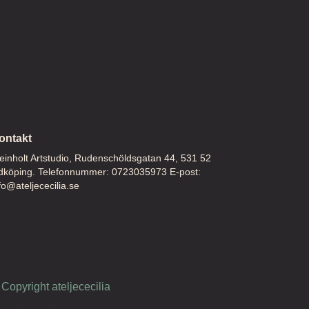
ontakt
inholt Artstudio, Rudenschöldsgatan 44, 531 52
dköping. Telefonnummer: 0723035973 E-post:
fo@ateljececilia.se
Copyright ateljececilia
wered by Quickbutik