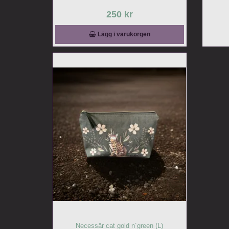
250 kr
Lägg i varukorgen
Necessär cat gold n´green (L)