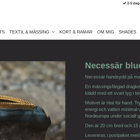
2-5 dag
TS
TEXTIL & MÄSSING
KORT & RAMAR
OM MIG
SHADES
Necessär blu
Necessär handsydd på mask
En mässingsfärgad dragkedj
klädd med ett svart tyg i twi
Motivet är ritat för hand. T
energi och vatten minimal v
Nordeuropa under socialt go
Den är 20 cm bred och 15
Levereras i postpaket med