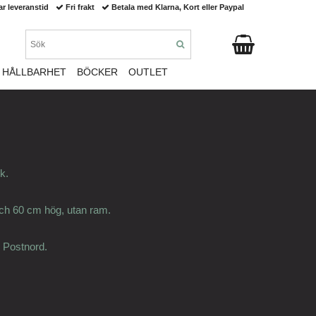
ar leveranstid
Fri frakt
Betala med Klarna, Kort eller Paypal
HÅLLBARHET
BÖCKER
OUTLET
k.
ch 60 cm hög, utan ram.
 Postnord.