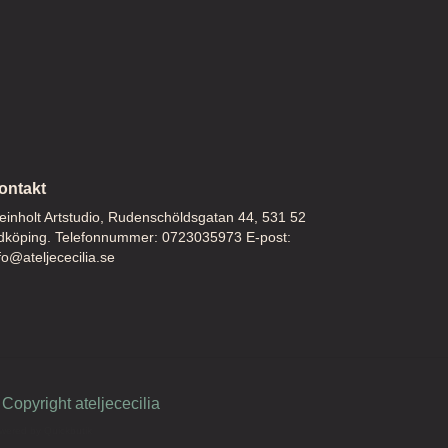
ontakt
inholt Artstudio, Rudenschöldsgatan 44, 531 52
dköping. Telefonnummer: 0723035973 E-post:
fo@ateljececilia.se
Copyright ateljececilia
wered by Quickbutik