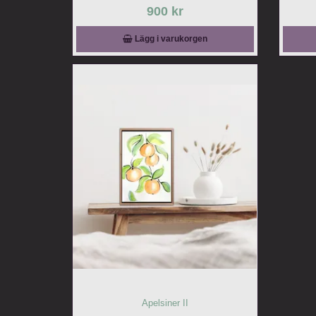
900 kr
Lägg i varukorgen
Apelsiner II