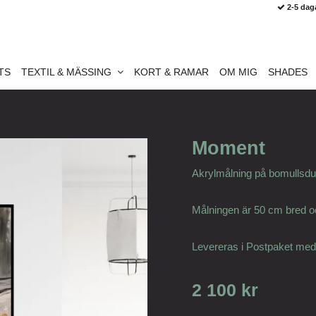
2-5 dag
TS
TEXTIL & MÄSSING
KORT & RAMAR
OM MIG
SHADES
Moment
Akrylmålning på bomullsdu
Målningen är 50 cm bred o
Levereras i Postpaket med
2 100 kr