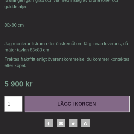
Målningen går i grått och vitt med inslag av bruna toner och
gulddetaljer.
80x80 cm
Jag monterar listram efter önskemål om färg innan leverans, då
mäter tavlan 83x83 cm
Fraktas fraktfritt enligt överenskommelse, du kommer kontaktas
efter köpet.
5 900 kr
LÄGG I KORGEN