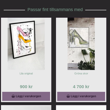
Passar fint tillsammans med
Lila original
Gröna skor
900 kr
4 700 kr
Lägg i varukorgen
Lägg i varukorgen