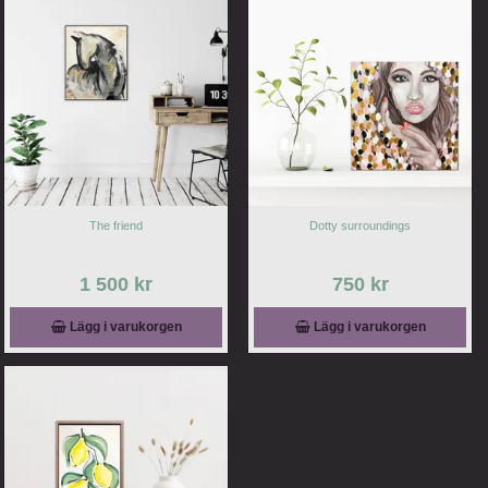
The friend
Dotty surroundings
1 500 kr
750 kr
Lägg i varukorgen
Lägg i varukorgen