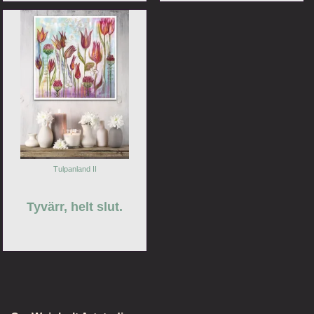
Tulpanland II
Tyvärr, helt slut.