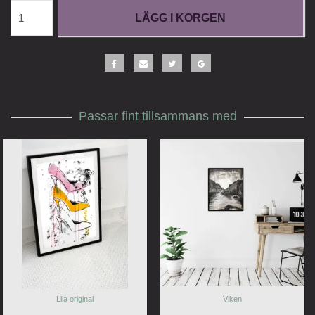
LÄGG I KORGEN
Passar fint tillsammans med
Lila original
Viken